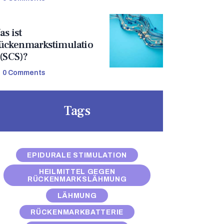
s ist
ückenmarkstimulatio
 (SCS)?
0
Comments
Tags
EPIDURALE STIMULATION
HEILMITTEL GEGEN
RÜCKENMARKSLÄHMUNG
LÄHMUNG
RÜCKENMARKBATTERIE