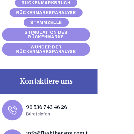
RÜCKENMARKBRUCH
RÜCKENMARKSPARALYSE
STAMMZELLE
STIMULATION DES
RÜCKENMARKS
WUNDER DER
RÜCKENMARKSPARALYSE
Kontaktiere uns
90 536 743 46 26
Bürotelefon
info@flashtherapy.com.t