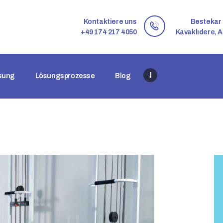
STARTSEITE
Kontaktiere uns
Bestekar 
ÜBER UNS
+49 174 217 4050
Kavaklıdere, A
ES GIBT EINE LÖSUNG
LÖSUNGSPROZESSE
ösung
Lösungsprozesse
Blog
BLOG
KONTAKTIERE UNS
DE