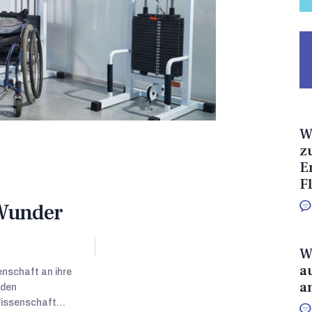
W
z
E
F
Wunder
W
a
enschaft an ihre
a
oden
 Wissenschaft…