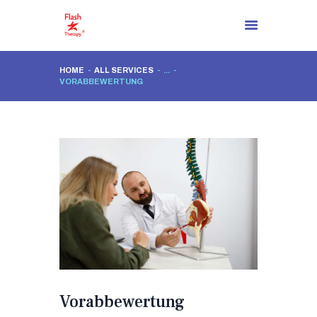
HOME
ALL SERVICES
...
VORABBEWERTUNG
STARTSEITE
ÜBER UNS
ES GIBT EINE LÖSUNG
LÖSUNGSPROZESSE
BLOG
KONTAKTIERE UNS
DE
Vorabbewertung