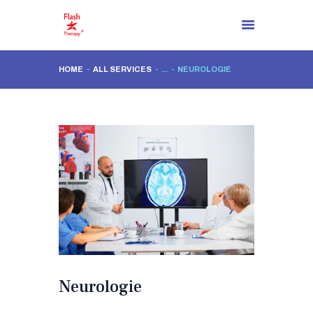
HOME
ALL SERVICES
...
NEUROLOGIE
STARTSEITE
ÜBER UNS
ES GIBT EINE LÖSUNG
LÖSUNGSPROZESSE
BLOG
KONTAKTIERE UNS
DE
Neurologie