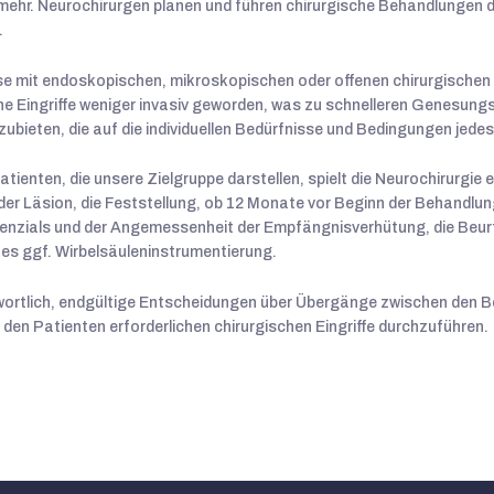
ehr. Neurochirurgen planen und führen chirurgische Behandlungen du
.
ise mit endoskopischen, mikroskopischen oder offenen chirurgische
he Eingriffe weniger invasiv geworden, was zu schnelleren Genesungsz
bieten, die auf die individuellen Bedürfnisse und Bedingungen jede
ten, die unsere Zielgruppe darstellen, spielt die Neurochirurgie e
r Läsion, die Feststellung, ob 12 Monate vor Beginn der Behandlung
nzials und der Angemessenheit der Empfängnisverhütung, die Beur
es ggf. Wirbelsäuleninstrumentierung.
wortlich, endgültige Entscheidungen über Übergänge zwischen den B
en Patienten erforderlichen chirurgischen Eingriffe durchzuführen.