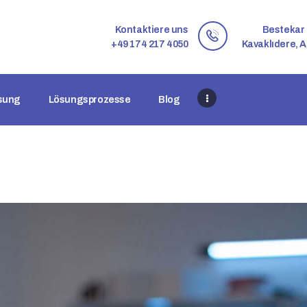
STARTSEITE
Kontaktiere uns
Bestekar 
ÜBER UNS
+49 174 217 4050
Kavaklıdere, A
ES GIBT EINE LÖSUNG
ösung
Lösungsprozesse
Blog
LÖSUNGSPROZESSE
BLOG
KONTAKTIERE UNS
DE