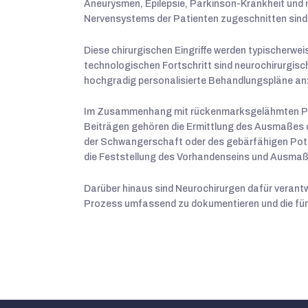
Aneurysmen, Epilepsie, Parkinson-Krankheit und m
Nervensystems der Patienten zugeschnitten sind
Diese chirurgischen Eingriffe werden typischerwe
technologischen Fortschritt sind neurochirurgisc
hochgradig personalisierte Behandlungspläne anzu
Im Zusammenhang mit rückenmarksgelähmten Patien
Beiträgen gehören die Ermittlung des Ausmaßes de
der Schwangerschaft oder des gebärfähigen Pote
die Feststellung des Vorhandenseins und Ausmaß
Darüber hinaus sind Neurochirurgen dafür verant
Prozess umfassend zu dokumentieren und die für d