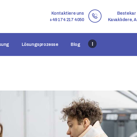
STARTSEITE
Kontaktiere uns
Bestekar 
ÜBER UNS
+49 174 217 4050
Kavaklıdere, A
ES GIBT EINE LÖSUNG
ösung
Lösungsprozesse
Blog
LÖSUNGSPROZESSE
BLOG
KONTAKTIERE UNS
DE