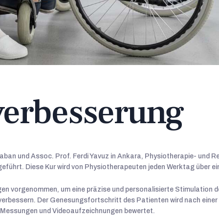
verbesserung
laban und Assoc. Prof. Ferdi Yavuz in Ankara, Physiotherapie- und Re
geführt. Diese Kur wird von Physiotherapeuten jeden Werktag über e
 vorgenommen, um eine präzise und personalisierte Stimulation d
u verbessern. Der Genesungsfortschritt des Patienten wird nach ei
e Messungen und Videoaufzeichnungen bewertet.